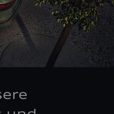
sere
s und