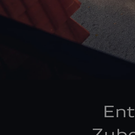
Ent
Zube